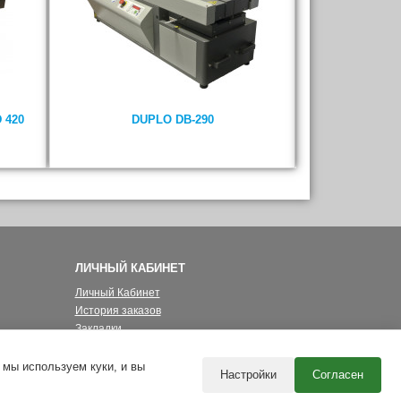
 420
DUPLO DB-290
ТЕРМОКЛЕЕ
ЛИЧНЫЙ КАБИНЕТ
Личный Кабинет
История заказов
Закладки
Рассылка
 мы используем куки, и вы
Настройки
Согласен