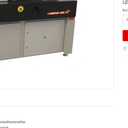
Ц
Ко
ковой
проклейки
исков