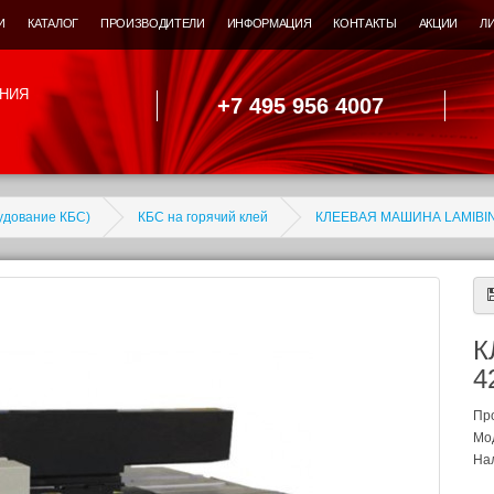
И
КАТАЛОГ
ПРОИЗВОДИТЕЛИ
ИНФОРМАЦИЯ
КОНТАКТЫ
АКЦИИ
Л
НИЯ
+7 495 956 4007
удование КБС)
КБС на горячий клей
КЛЕЕВАЯ МАШИНА LAMIBIN
К
4
Пр
Мо
Нал