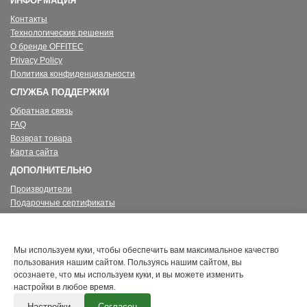
ИНФОРМАЦИЯ
Контакты
Технологические решения
О бренде OFFITEC
Privacy Policy
Политика конфиденциальности
СЛУЖБА ПОДДЕРЖКИ
Обратная связь
FAQ
Возврат товара
Карта сайта
ДОПОЛНИТЕЛЬНО
Производители
Подарочные сертификаты
Партнерская программа
Акции
ЛИЧНЫЙ КАБИНЕТ
Мы используем куки, чтобы обеспечить вам максимальное качество
пользования нашим сайтом. Пользуясь нашим сайтом, вы
Личный Кабинет
осознаете, что мы используем куки, и вы можете изменить
История заказов
настройки в любое время.
Закладки
Настройки
Согласен