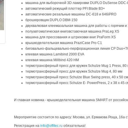
машина для выборочной 3D лакировки DUPLO DuSense DDC-
автоматический режущий плоттер PFI Blade B3+
автоматические резальные машины DC-618 и 646iPRO
брошюровщик DUPLO DBM-150
двухвалковая клеемазальная машина для работы с горячим и 
полуавтоматическая книговставочная машина PraLeg XS
машина для прессования и штриховки книг PraForm XS
крышкоделательная машина PraziCase Pro C1
биговально-фальцевально-перфорационная линия CP Duo+
клеевая машина Lamibind 2000 EVA
клеевая машина Millbind 420 HM
термотрансферный пресс для кружек Schulze Mug 1 Press, 80
термотрансферный пресс для кружек Schulze Mug 4, 80 мм
термотрансферный пресс Schulze Blue Swing press, 40 x 50 см
термотрансферный пресс Schulze E- PowerPress, 2 x 38 x 45 с
И главная новинка - крышкоделательная машина SMART от российск
Мероприятие состоится по адресу: Москва, ул. Ермакова Роща, 16а ст
Регистрация на
info@offitec.ru
обязательна!