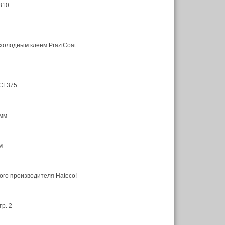
810
холодным клеем PraziCoat
TCF375
 мм
м
ого производителя Hateco!
р. 2