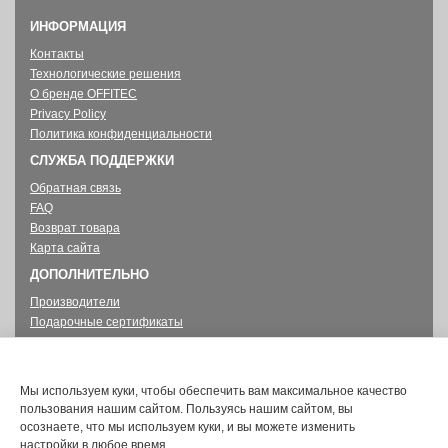
ИНФОРМАЦИЯ
Контакты
Технологические решения
О бренде OFFITEC
Privacy Policy
Политика конфиденциальности
СЛУЖБА ПОДДЕРЖКИ
Обратная связь
FAQ
Возврат товара
Карта сайта
ДОПОЛНИТЕЛЬНО
Производители
Подарочные сертификаты
Партнерская программа
Акции
ЛИЧНЫЙ КАБИНЕТ
Мы используем куки, чтобы обеспечить вам максимальное качество
пользования нашим сайтом. Пользуясь нашим сайтом, вы
Личный Кабинет
осознаете, что мы используем куки, и вы можете изменить
История заказов
настройки в любое время.