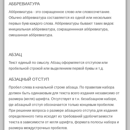
АББРЕВИАТУРА
Аббревиатура - это сокращенное слово или словосочетание.
Обычно аббревиатура составляется из одной или нескольких
первых букв каждого слова. Аббревиатуры бывают таких видов:
инициальная аббревиатура, сокращенннная аббревиатура,
смешанная аббревиатура.
АБЗАЦ
Текст единый по смыслу. Абзац оформляется отступом или
пробельной строкой или выделением первой буквы и т.д.
АБЗАЦНЫЙ ОТСТУП
Пробел слева в начальной строке абзаца. По правилам набора
должен быть одинаковым для текста всего издания независимо от
размера (кегля) шрифта. Отсутствует в т.н. безабзацном наборе,
где абзацный отступ обозначается только концевым пробелом.
При решении вопроса о размере абзацного отступа для издания
определенного типа исходят из требований удобочитаемости
текста в зависимости от кегля шрифта, формата полосы набора и
размера междустрочных пробелов.