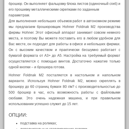
брошюр. Он выполняет фальцовку блока листов (одиночный сгиб) и
его прошивку металлическими скрепками по заданным
параметрам.
Для выполнения небольших объемов работ в автономном режиме
мы предлагаем брошюровщик Hohner Foldnak M2 производства
фирмы Hohner. Этот офисный аппарат занимает совсем немного
места, и поэтому Вы можете поставить его в любом удобном для
Вас месте, он подходит для работы в офисе и небольших фирмах.
Он с высоким качеством и практически бесшумно работает с
бумагой формата от А3+ до А5. Настройка на требуемый формат
осуществляется с помощью винтов. Достаточно нажатие только
одной кнопки – и брошюра готова.
Hohner Foldnak M2 посталяется в настольном и напольном
варианте. Используя Hohner Foldnak M2, можно скреплять в
брошюру до 60 страниц бумаги 80 г/м? с производительностью до
500 брошюр в час, есть возможность работы с файловыми
скобами. Это очень надежная машина, и при правильном
использовании успешно служит до 15 лет.
ОПЦИИ:
подставка на роликах;