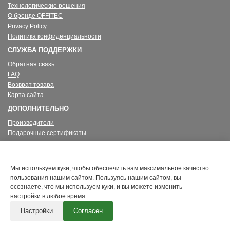
Технологические решения
О бренде OFFITEC
Privacy Policy
Политика конфиденциальности
СЛУЖБА ПОДДЕРЖКИ
Обратная связь
FAQ
Возврат товара
Карта сайта
ДОПОЛНИТЕЛЬНО
Производители
Подарочные сертификаты
Партнерская программа
Акции
ЛИЧНЫЙ КАБИНЕТ
Мы используем куки, чтобы обеспечить вам максимальное качество
пользования нашим сайтом. Пользуясь нашим сайтом, вы
Личный Кабинет
осознаете, что мы используем куки, и вы можете изменить
История заказов
настройки в любое время.
Закладки
Настройки
Согласен
Рассылка