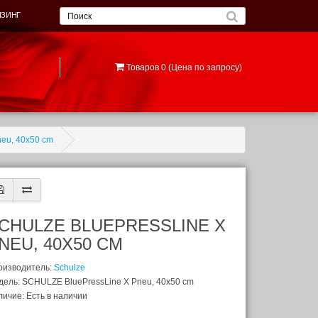
ИЗИНГ
Товаров 0 (Цена по запросу)
eu, 40x50 cm
CHULZE BLUEPRESSLINE X
NEU, 40X50 CM
оизводитель:
Schulze
дель: SCHULZE BluePressLine X Pneu, 40x50 cm
ичие: Есть в наличии