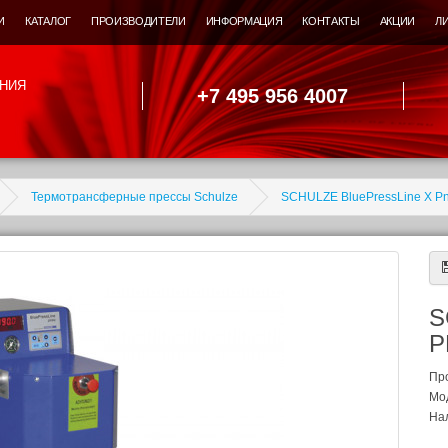
И
КАТАЛОГ
ПРОИЗВОДИТЕЛИ
ИНФОРМАЦИЯ
КОНТАКТЫ
АКЦИИ
Л
НИЯ
+7 495 956 4007
Термотрансферные прессы Schulze
SCHULZE BluePressLine X Pn
S
P
Пр
Мо
Нал