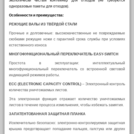
экологически чистый контейнер для отходов (не требуются
одноразовые пакеты для отходов).
Особенности и преимущества:
РЕЖУЩИЕ ВАЛЫ ИЗ ТВЁРДОЙ СТАЛИ
Прочные и долговечные: высококачественные не повреждаемые
скобками режущие ножи с гарантией срока службы при условиях
естественного износа
МНОГОФУНКЦИОНАЛЬНЫЙ ПЕРЕКЛЮЧАТЕЛЬ
EASY
-
SWITCH
Простота в эксплуатации: интеллектуальный
многофункциональный переключатель со встроенной световой
индикацией режимов работы.
ECC (ELECTRONIC CAPACITY CONTROL)
– Электронный контроль
количества уничтожаемых листов.
Эта электронная функция отражает количество уничтожаемых
листов в течение процесса измельчения, чтобы избежать замятия.
ЗАПАТЕНТОВАННАЯ
ЗАЩИТНАЯ ПЛАНК
А
Исключительно безопасно: электронно-контролируемая защитная
крышка предотвращает попадание пальцев, галстука или других