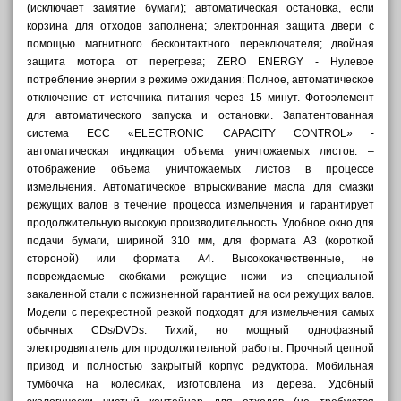
(исключает замятие бумаги); автоматическая остановка, если
корзина для отходов заполнена; электронная защита двери с
помощью магнитного бесконтактного переключателя; двойная
защита мотора от перегрева; ZERO ENERGY - Нулевое
потребление энергии в режиме ожидания: Полное, автоматическое
отключение от источника питания через 15 минут. Фотоэлемент
для автоматического запуска и остановки. Запатентованная
система ECC «ELECTRONIC CAPACITY CONTROL» -
автоматическая индикация объема уничтожаемых листов: –
отображение объема уничтожаемых листов в процессе
измельчения. Автоматическое впрыскивание масла для смазки
режущих валов в течение процесса измельчения и гарантирует
продолжительную высокую производительность. Удобное окно для
подачи бумаги, шириной 310 мм, для формата A3 (короткой
стороной) или формата A4. Высококачественные, не
повреждаемые скобками режущие ножи из специальной
закаленной стали с пожизненной гарантией на оси режущих валов.
Модели с перекрестной резкой подходят для измельчения самых
обычных CDs/DVDs. Тихий, но мощный однофазный
электродвигатель для продолжительной работы. Прочный цепной
привод и полностью закрытый корпус редуктора. Мобильная
тумбочка на колесиках, изготовлена из дерева. Удобный