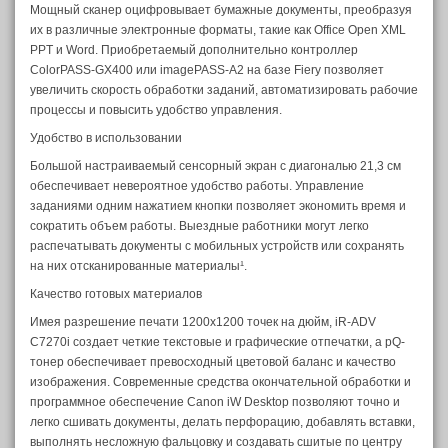
Мощный сканер оцифровывает бумажные документы, преобразуя
их в различные электронные форматы, такие как Office Open XML
PPT и Word. Приобретаемый дополнительно контроллер
ColorPASS-GX400 или imagePASS-A2 на базе Fiery позволяет
увеличить скорость обработки заданий, автоматизировать рабочие
процессы и повысить удобство управления.
Удобство в использовании
Большой настраиваемый сенсорный экран с диагональю 21,3 см
обеспечивает невероятное удобство работы. Управление
заданиями одним нажатием кнопки позволяет экономить время и
сократить объем работы. Выездные работники могут легко
распечатывать документы с мобильных устройств или сохранять
на них отсканированные материалы¹.
Качество готовых материалов
Имея разрешение печати 1200x1200 точек на дюйм, iR-ADV
C7270i создает четкие текстовые и графические отпечатки, а pQ-
тонер обеспечивает превосходный цветовой баланс и качество
изображения. Современные средства окончательной обработки и
программное обеспечение Canon iW Desktop позволяют точно и
легко сшивать документы, делать перфорацию, добавлять вставки,
выполнять несложную фальцовку и создавать сшитые по центру