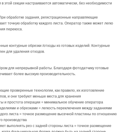
в этой секции настраиваются автоматически, без необходимости
 При обработке задания, регистрационные направляющие
ает точную обработку каждого листа. Оператор также может легко
ия перекоса.
нные контурные обрезки /отходы из готовых изделий. Контурные
пен для удаления отходов.
ром для непрерывной работы. Благодаря фотодатчику готовые
печивает более высокую производительность.
щие проверенные технологии, как правило, их изготовление
пов, и они требуют меньше места для хранения
ты и простота операции = минимальное обучение оператора
зделиями и обрезками = легкость переключения между заданиями
аждого листа = точное размещение высечной пластины по отношению
го производства
ляет выполнять рез с задней стороны листа = точное размещение
 когда фальцевальная форма должна быть на задней стороне