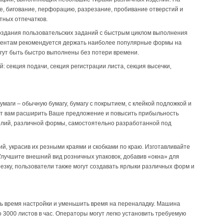
, бигование, перфорацию, разрезание, пробивание отверстий и
етных отпечатков.
оздания пользовательских заданий с быстрым циклом выполнения
иентам рекомендуется держать наиболее популярные формы на
огут быть быстро выполнены без потери времени.
: секция подачи, секция регистрации листа, секция высечки,
маги – обычную бумагу, бумагу с покрытием, с клейкой подложкой и
олит вам расширить Ваше предложение и повысить прибыльность
елий, различной формы, самостоятельно разработанной под
, украсив их резными краями и скобками по краю. Изготавливайте
Улучшите внешний вид розничных упаковок, добавив «окна» для
езку, пользователи также могут создавать ярлыки различных форм и
ь время настройки и уменьшить время на переналадку. Машина
о 3000 листов в час. Операторы могут легко установить требуемую