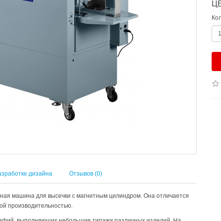
Ц
Ко
азработке дизайна
Отзывов (0)
нная машина для высечки с магнитным цилиндром. Она отличается
кой производительностью.
рафий, выполняющих небольшие тиражи различных изделий. На