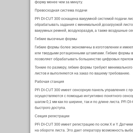
форму менее чем за минуту.
Превосходная система подачи
PFi DI-CUT 300 оснащена вакуумной системой подачи лис
обрабатывать задания с минимальной дозагрузкой листов
вакуумных ремней, воздухораздув, а также воздушные с
Гибкие высечные формы
Гибкие формы более экономичны в изготовлении и имеют
или твердыми ротационными штампами. Гибкие формы вы
позволяет обрабатывать большинство цифровых прилож
Тонкие по размеру, гибкие формы требуют минимального
листов и выполняются на заказ по вашему требованию.
Рабочая станция
PFi DI-CUT 300 имеет сенсорную панель управления с п
осуществляются с помощью интуитивно понятного сенсо
шагом 0,1 мм как по ширине, так и по длине листа. PFi 
быстрого доступа.
Секция регистрации
PFi DI-CUT 300 имеет регистрацию по осям X и Y. Датчик
на обороте листа. Это дает оператору возможность выбо