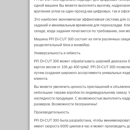
одной машине Вы можете выполнять высечку, надрезание
кругление углов за один проход как цифровых, так и офс
Это наиболее экономически эффективная система для с
заданий и минимальным временем для переналадки. Кл
складе, когда задания печатаются по требованию, они м
Машина PFI DI-CUT 300 состоит из пяти различных секций
разделительный блок и конвейер.
Универсальность и гибкость
PFi DI-CUT 300 может обрабатывать широкий диапазон бу
картон весом от 106 до 400 гр/м2. PFi DI-CUT 300 позв
путем создания широкого ассортимента уникальных изд
клиента.
Вы можете увеличить ценность приглашений и объявлений
небольшие тиражи коробок по индивидуальному заказу. 
наглядности продукции. С возможностью выполнять надр
размеров. Возможности безграничны!
Производительность
PFi DI-CUT 300 была разработана, чтобы минимизироват
имеет скорость 6000 циклов в час и может производить д