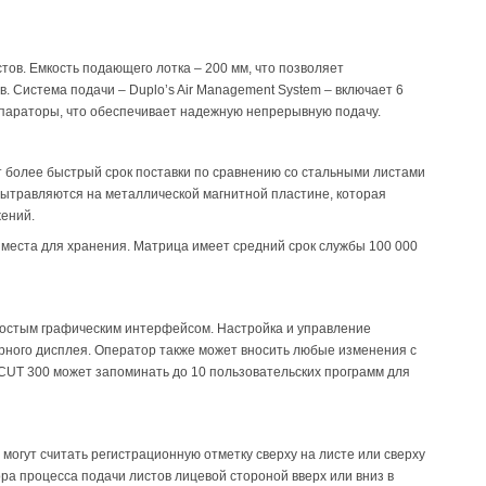
тов. Емкость подающего лотка – 200 мм, что позволяет
. Система подачи – Duplo’s Air Management System – включает 6
епараторы, что обеспечивает надежную непрерывную подачу.
 более быстрый срок поставки по сравнению со стальными листами
травляются на металлической магнитной пластине, которая
ений.
 места для хранения. Матрица имеет средний срок службы 100 000
ростым графическим интерфейсом. Настройка и управление
рного дисплея. Оператор также может вносить любые изменения с
DI-CUT 300 может запоминать до 10 пользовательских программ для
и могут считать регистрационную отметку сверху на листе или сверху
ра процесса подачи листов лицевой стороной вверх или вниз в