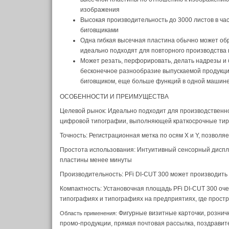
изображения
Высокая производительность до 3000 листов в ча
биговщиками
Одна гибкая высечная пластина обычно может обр
идеально подходят для повторного производства
Может резать, перфорировать, делать надрезы и 
бесконечное разнообразие выпускаемой продукци
биговщиком, еще больше функций в одной машин
ОСОБЕННОСТИ И ПРЕИМУЩЕСТВА
Целевой рынок: Идеально подходит для производственн
цифровой типографии, выполняющей краткосрочные тир
Точность: Регистрационная метка по осям X и Y, позволя
Простота использования: Интуитивный сенсорный диспле
пластины менее минуты
Производительность: PFi DI-CUT 300 может производить 
Компактность: Установочная площадь PFi DI-CUT 300 оче
типографиях и типографиях на предприятиях, где прост
Фигурные визитные карточки, розничн
Область применения:
промо-продукции, прямая почтовая рассылка, поздравит