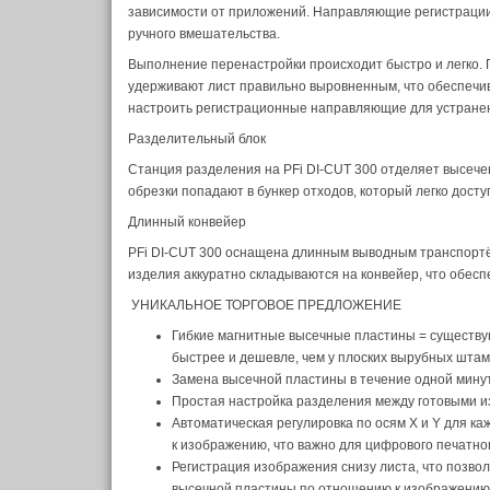
зависимости от приложений. Направляющие регистрации 
ручного вмешательства.
Выполнение перенастройки происходит быстро и легко.
удерживают лист правильно выровненным, что обеспечив
настроить регистрационные направляющие для устранен
Разделительный блок
Станция разделения на PFi DI-CUT 300 отделяет высече
обрезки попадают в бункер отходов, который легко досту
Длинный конвейер
PFi DI-CUT 300 оснащена длинным выводным транспортё
изделия аккуратно складываются на конвейер, что обес
УНИКАЛЬНОЕ ТОРГОВОЕ ПРЕДЛОЖЕНИЕ
Гибкие магнитные высечные пластины = существую
быстрее и дешевле, чем у плоских вырубных штам
Замена высечной пластины в течение одной мину
Простая настройка разделения между готовыми и
Автоматическая регулировка по осям X и Y для к
к изображению, что важно для цифрового печатно
Регистрация изображения снизу листа, что позво
высечной пластины по отношению к изображению,