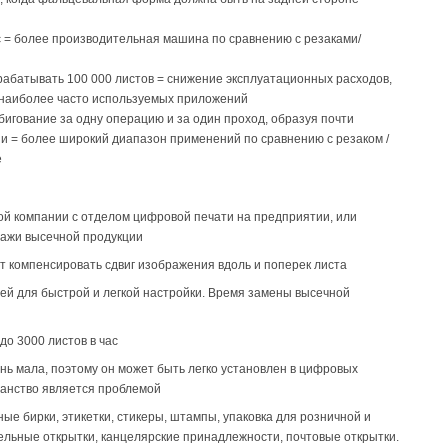
с = более производительная машина по сравнению с резаками/
абатывать 100 000 листов = снижение эксплуатационных расходов,
 наиболее часто используемых приложений
бигование за одну операцию и за один проход, образуя почти
и = более широкий диапазон применений по сравнению с резаком /
е
ой компании с отделом цифровой печати на предприятии, или
ажи высечной продукции
ет компенсировать сдвиг изображения вдоль и поперек листа
й для быстрой и легкой настройки. Время замены высечной
до 3000 листов в час
нь мала, поэтому он может быть легко установлен в цифровых
ранство является проблемой
ые бирки, этикетки, стикеры, штампы, упаковка для розничной и
ельные открытки, канцелярские принадлежности, почтовые открытки.