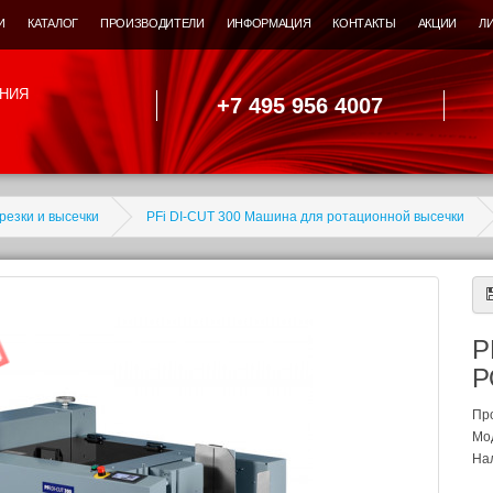
И
КАТАЛОГ
ПРОИЗВОДИТЕЛИ
ИНФОРМАЦИЯ
КОНТАКТЫ
АКЦИИ
Л
НИЯ
+7 495 956 4007
резки и высечки
PFi DI-CUT 300 Машина для ротационной высечки
P
Р
Пр
Мо
Нал