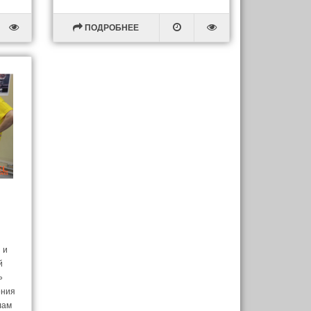
ПОДРОБНЕЕ
 и
й
»
ения
лам