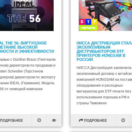
AL THE 56: ВИРТУОЗНОЕ
НИССА ДИСТРИБУЦИЯ СТАЛ
ЧЕТАНИЕ ВЫСОКОЙ
ЭКСКЛЮЗИВНЫМ
ЧНОСТИ И ЭФФЕКТИВНОСТИ
ДИСТРИБЬЮТОРОМ DTF
ПРИНТЕРОВ HONGSAM В
ервью с Günther Braun (Гюнтером
РОССИИ
уном) директором по продажам и
НИССА Дистрибуция заключила
sten Scheidler (Торстеном
эксклюзивный договор с китайск
длером) директором по экспорту
компанией HONGSAM на постав
пании IDEAL (Германия). Модель
оборудования и расходных
56 от немецкой компании
материалов для DTF печати без
использования порошка в РФ и
страны Таможенн
ПОДРОБНЕЕ
ПОДРОБНЕЕ