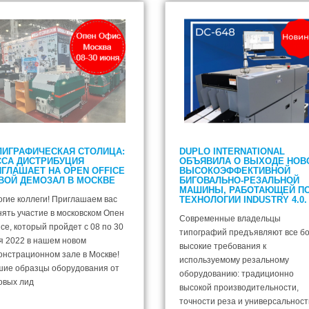
ЛИГРАФИЧЕСКАЯ СТОЛИЦА:
DUPLO INTERNATIONAL
ССА ДИСТРИБУЦИЯ
ОБЪЯВИЛА О ВЫХОДЕ НОВ
ГЛАШАЕТ НА OPEN OFFICE
ВЫСОКОЭФФЕКТИВНОЙ
СВОЙ ДЕМОЗАЛ В МОСКВЕ
БИГОВАЛЬНО-РЕЗАЛЬНОЙ
МАШИНЫ, РАБОТАЮЩЕЙ П
огие коллеги! Приглашаем вас
ТЕХНОЛОГИИ INDUSTRY 4.0.
ять участие в московском Опен
Современные владельцы
е, который пройдет с 08 по 30
типографий предъявляют все б
я 2022 в нашем новом
высокие требования к
онстрационном зале в Москве!
используемому резальному
шие образцы оборудования от
оборудованию: традиционно
овых лид
высокой производительности,
точности реза и универсальност