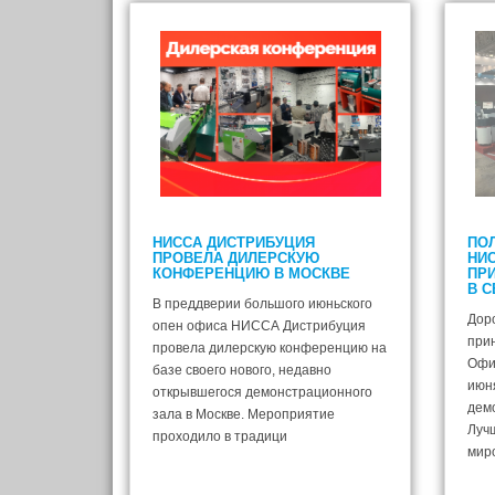
НИССА ДИСТРИБУЦИЯ
ПО
ПРОВЕЛА ДИЛЕРСКУЮ
НИ
КОНФЕРЕНЦИЮ В МОСКВЕ
ПРИ
В 
В преддверии большого июньского
Дор
опен офиса НИССА Дистрибуция
прин
провела дилерскую конференцию на
Офис
базе своего нового, недавно
июн
открывшегося демонстрационного
дем
зала в Москве. Мероприятие
Луч
проходило в традици
мир