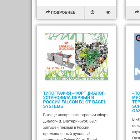
ПОДРОБНЕЕ
ТИПОГРАФИЯ «ФОРТ ДИАЛОГ»
«ПО
УСТАНОВИЛА ПЕРВЫЙ В
МЕ
РОССИИ FALCON B1 ОТ BAGEL
ТЕ
SYSTEMS
SCH
ОА
В конце января в типографии «Форт
В ка
Диалог» (г. Екатеринбург) был
пол
запущен первый в России
кру
промышленный рулонный
Оаз