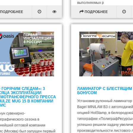
выполняемых р
ПОДРОБНЕЕ
ПОДРОБНЕЕ
 ГОРЯЧИМ СЛЕДАМ»: 3
ЛАМИНАТОР С БЛЕСТЯЩИМ
СЯЦА ЭКСПЛУАТАЦИИ
БОНУСОМ
РМОТРАНСФЕРНОГО ПРЕССА
ULZE MUG 15 В КОМПАНИИ
Установив рулонный ламинатор
ЗИС
Bagel MINILAM B3 с автоподачей
опцией HotStamp, в белгородско
нун сувенирно-
типографии «ПолиграфРесурсы
играфического сезона в
успешно решили задачу увелич
пнейшей оптовой компании
производительности листового 
ис (Москва) был запущен первый