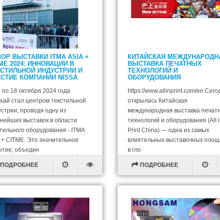
ОР ВЫСТАВКИ ITMA ASIA +
КИТАЙСКАЯ МЕЖДУНАРОДН
ME 2024: ИННОВАЦИИ В
ВЫСТАВКА ПЕЧАТНЫХ
КСТИЛЬНОЙ ИНДУСТРИИ И
ТЕХНОЛОГИЙ И
СТИЕ КОМПАНИИ NISSA
ОБОРУДОВАНИЯ
 по 18 октября 2024 года
https://www.allinprint.com/en Сег
хай стал центром текстильной
открылась Китайская
стрии, проводя одну из
международная выставка печат
пнейших выставок в области
технологий и оборудования (All 
тильного оборудования - ITMA
Print China) — одна из самых
 + CITME. Это значительное
влиятельных выставочных площ
ытие, объедин
в гло
ПОДРОБНЕЕ
ПОДРОБНЕЕ